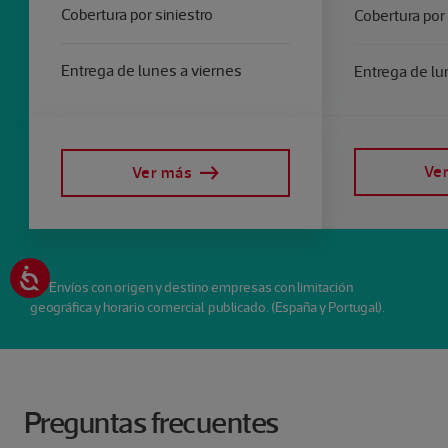
Cobertura por siniestro
Cobertura por 
Entrega de lunes a viernes
Entrega de lu
Ve
Ver más
( * ) Envíos con origen y destino empresas con limitación
geográfica y horario comercial publicado. (España y Portugal).​
Preguntas frecuentes