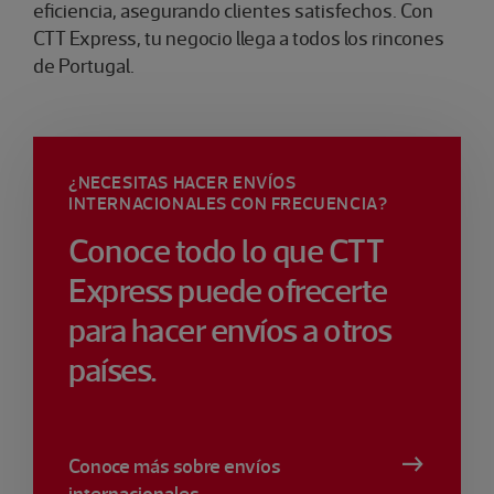
eficiencia, asegurando clientes satisfechos. Con
CTT Express, tu negocio llega a todos los rincones
de Portugal.
¿NECESITAS HACER ENVÍOS
INTERNACIONALES CON FRECUENCIA?
Conoce todo lo que CTT
Express puede ofrecerte
para hacer envíos a otros
países.
Conoce más sobre envíos
internacionales