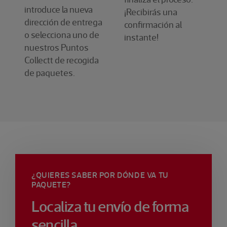
introduce la nueva
¡Recibirás una
dirección de entrega
confirmación al
o selecciona uno de
instante!
nuestros Puntos
Collectt de recogida
de paquetes.
¿QUIERES SABER POR DÓNDE VA TU
PAQUETE?
Localiza tu envío de forma
sencilla