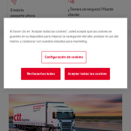
¿Tienes un negocio? Hazte
Envía tu
cliente
paquete ahora
Al hacer clic en “Aceptar todas las cookies”, usted acepta que las cookies se
guarden en su dispositivo para mejorar la navegación del sitio, analizar el uso del
mismo, y colaborar con nuestros estudios para marketing.
Los mejores servicios de
Configuración de cookies
paquetería para empresas y
particulares del mercado ibérico
Rechazarlas todas
Aceptar todas las cookies