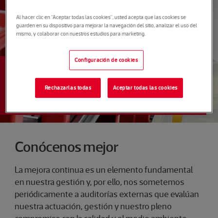
Al hacer clic en “Aceptar todas las cookies”, usted acepta que las cookies se
guarden en su dispositivo para mejorar la navegación del sitio, analizar el uso del
mismo, y colaborar con nuestros estudios para marketing.
Configuración de cookies
NOSOTROS
Certificados
Rechazarlas todas
Aceptar todas las cookies
Conócenos mejor
La mejora continua es un elemento fundamental
en nuestra gestión y, por ello, nos sometemos
periódicamente a auditorías externas que evalúan
nuestra actuación, gestión y nuestro pleno