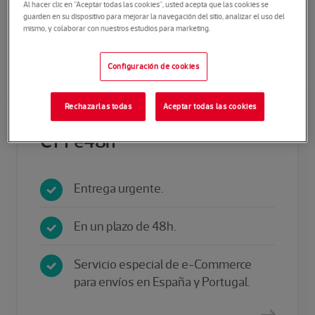
Portugal.
Al hacer clic en “Aceptar todas las cookies”, usted acepta que las cookies se
guarden en su dispositivo para mejorar la navegación del sitio, analizar el uso del
mismo, y colaborar con nuestros estudios para marketing.
Configuración de cookies
Rechazarlas todas
Aceptar todas las cookies
CTT e48h
Entrega urgente.
En un plazo de 48h.
Servicio especial de e-Commerce
para envíos en España y Portugal.