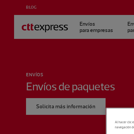
BLOG
Envíos
En
para empresas
par
ENVÍOS
Envíos de paquetes
Solicita más información
Al hacer clic 
navegación del