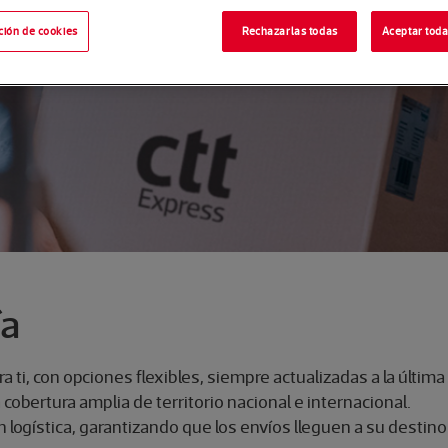
ción de cookies
Rechazarlas todas
Aceptar toda
ía
 ti, con opciones flexibles, siempre actualizadas a la última
cobertura amplia de territorio nacional e internacional.
 logística, garantizando que los envíos lleguen a su destino