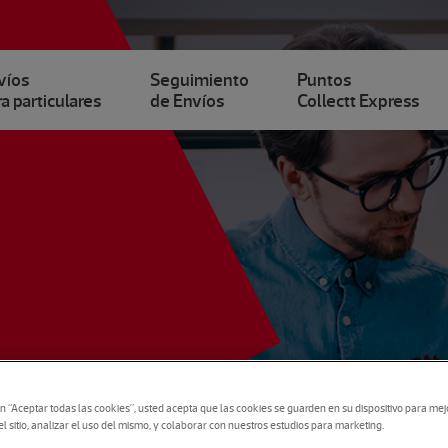
víos
Seguimiento
Puntos
a particulares
de Envíos
Collectt Express
en “Aceptar todas las cookies”, usted acepta que las cookies se guarden en su dispositivo para mej
 sitio, analizar el uso del mismo, y colaborar con nuestros estudios para marketing.