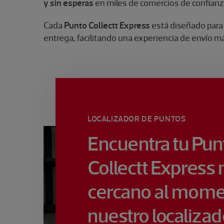
y sin esperas
en miles de comercios de confianz
Cada
Punto Collectt Express
está diseñado para
entrega, facilitando una experiencia de envío má
LOCALIZADOR DE PUNTOS
Encuentra tu P
Collectt Express
cercano al mome
nuestro localizad