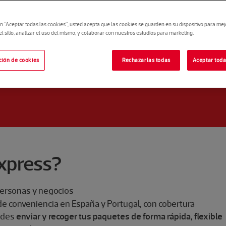
en “Aceptar todas las cookies”, usted acepta que las cookies se guarden en su dispositivo para mej
 sitio, analizar el uso del mismo, y colaborar con nuestros estudios para marketing.
ción de cookies
Rechazarlas todas
Aceptar toda
Express?
 personas y negocios
de conveniencia en España y Portugal, con cobertura
uedes
enviar y recoger tus paquetes de forma rápida, flexible