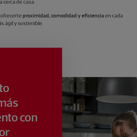
a cerca de casa.​
 ofrecerte
proximidad, comodidad y eficiencia
en cada
s ágil y sostenible.
unto
 más
nto con
or