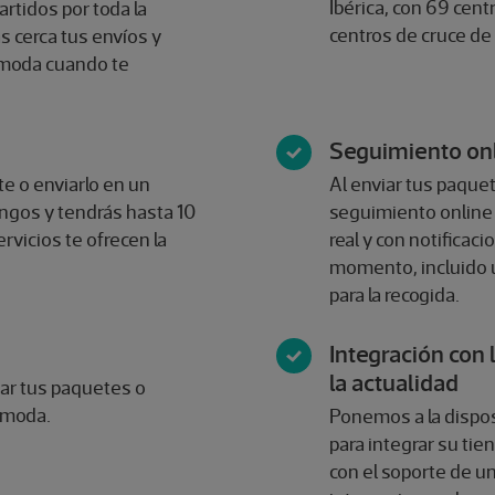
Ibérica, con 69 cent
rtidos por toda la
centros de cruce de
s cerca tus envíos y
ómoda cuando te
Seguimiento on
e o enviarlo en un
Al enviar tus paque
ingos y tendrás hasta 10
seguimiento online 
rvicios te ofrecen la
real y con notificac
momento, incluido 
para la recogida.
Integración con 
la actualidad
viar tus paquetes o
ómoda.​
Ponemos a la dispos
para integrar su tie
con el soporte de u