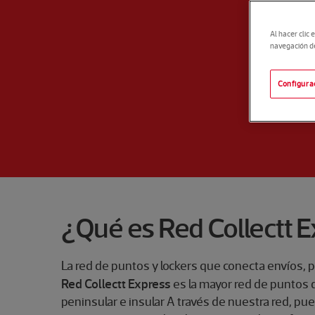
Al hacer clic 
navegación del
Configura
¿Qué es Red Collectt 
La red de puntos y lockers que conecta envíos,
Red Collectt Express
es la mayor red de puntos 
peninsular e insular A través de nuestra red, p