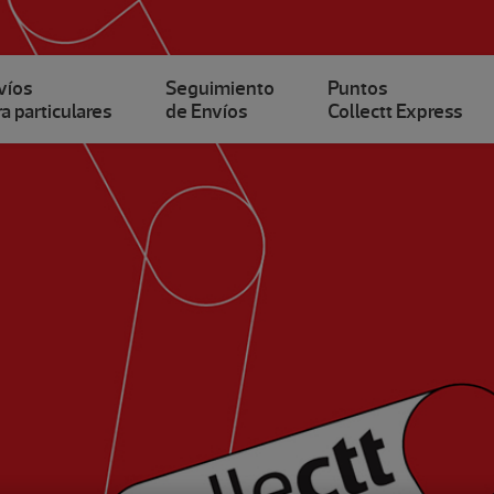
víos
Seguimiento
Puntos
a particulares
de Envíos
Collectt Express