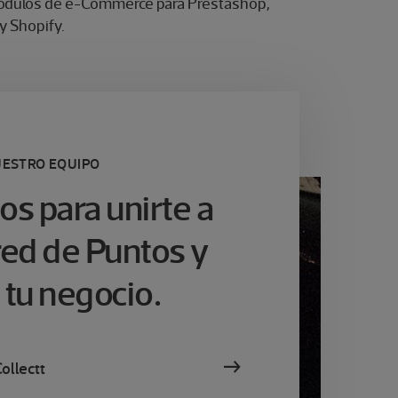
ódulos de e-Commerce para Prestashop,
 Shopify.
UESTRO EQUIPO
os para unirte a
red de Puntos y
 tu negocio.
ollectt