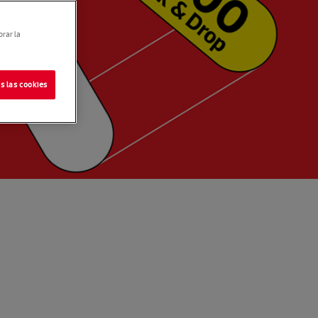
orar la
s las cookies