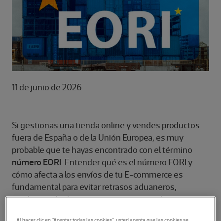
11 de junio de 2026
Si gestionas una tienda online y vendes productos
fuera de España o de la Unión Europea, es muy
probable que te hayas encontrado con el término
número EORI
. Entender qué es el número EORI y
cómo afecta a los envíos de tu E-commerce es
fundamental para evitar retrasos aduaneros,
incidencias logísticas o costes inesperados.
Al hacer clic en “Aceptar todas las cookies”, usted acepta que las cookies se