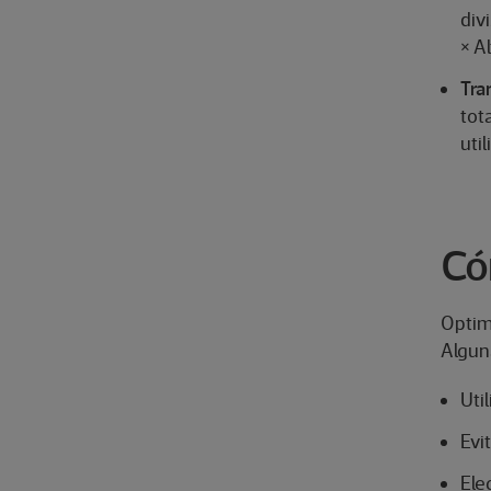
div
× A
Tra
tot
uti
Có
Optimi
Algun
Uti
Evi
Ele