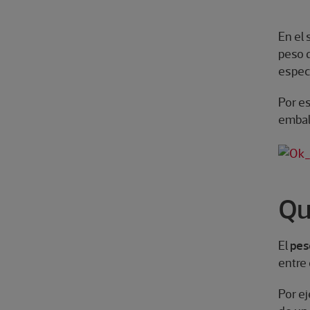
En el 
peso q
espec
Por es
embala
Qu
El
pes
entre 
Por ej