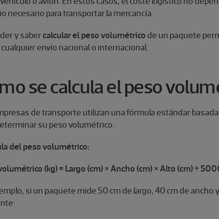
vehículo o avión. En estos casos, el coste logístico no depen
o necesario para transportar la mercancía.
der y saber
calcular el peso volumétrico
de un paquete permi
cualquier envío nacional o internacional.
mo se calcula el peso volum
mpresas de transporte utilizan una fórmula estándar basad
determinar su peso volumétrico.
la del peso volumétrico:
olumétrico (kg) = Largo (cm) × Ancho (cm) × Alto (cm) ÷ 50
emplo, si un paquete mide 50 cm de largo, 40 cm de ancho y 3
ente: