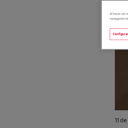
Al hacer clic 
navegación del
Configura
11 de