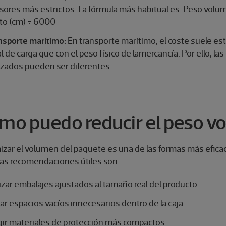
isores más estrictos. La fórmula más habitual es: Peso volum
lto (cm) ÷ 6000
nsporte marítimo:
En transporte marítimo, el coste suele es
al de carga que con el peso físico de lamercancía. Por ello, la
lizados pueden ser diferentes.
mo puedo reducir el peso v
zar el volumen del paquete es una de las formas más eficace
as recomendaciones útiles son:
lizar embalajes ajustados al tamaño real del producto.
tar espacios vacíos innecesarios dentro de la caja.
gir materiales de protección más compactos.