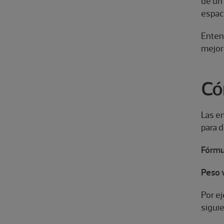
de un 
espaci
Enten
mejor 
Có
Las e
para 
Fórmu
Peso v
Por ej
sigui