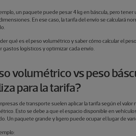
jemplo, un paquete puede pesar 4 kg en báscula, pero tener 
dimensiones. En ese caso, la tarifa del envío se calculará n
do.
der qué es el peso volumétrico y saber cómo calcular el pes
r gastos logísticos y optimizar cada envío.
so volumétrico vs peso báscu
liza para la tarifa?
presas de transporte suelen aplicar la tarifa según el valor m
trico. Esto se debe a que el espacio disponible en vehícul
ado. Un paquete grande y ligero puede ocupar el lugar de va
jemplo: