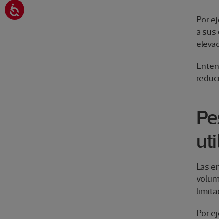
Por e
a sus 
eleva
Enten
reduci
Pe
uti
Las em
volumé
limit
Por e