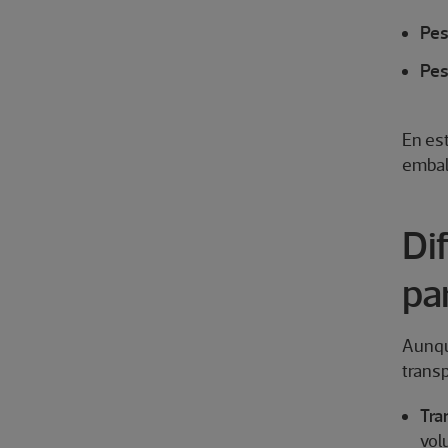
Pes
Pes
En est
embala
Di
pa
Aunqu
transp
Tra
vol