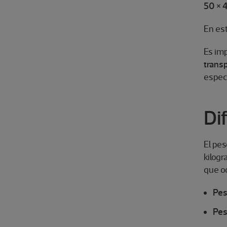
50 × 
En est
Es im
transp
especí
Di
El pes
kilogr
que oc
Pes
Pes