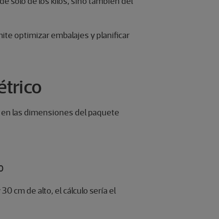
de solo de los kilos, sino también del
te optimizar embalajes y planificar
étrico
a en las dimensiones del paquete
00
0 cm de alto, el cálculo sería el