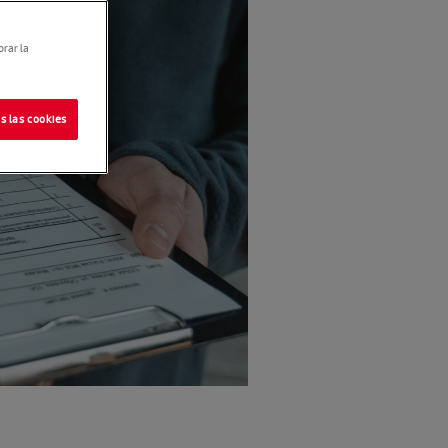
orar la
s las cookies