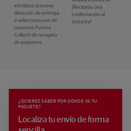
introduce la nueva
¡Recibirás una
dirección de entrega
confirmación al
o selecciona uno de
instante!
nuestros Puntos
Collectt de recogida
de paquetes.
¿QUIERES SABER POR DÓNDE VA TU
PAQUETE?
Localiza tu envío de forma
sencilla