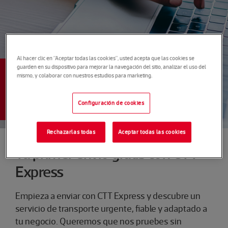
Al hacer clic en “Aceptar todas las cookies”, usted acepta que las cookies se
guarden en su dispositivo para mejorar la navegación del sitio, analizar el uso del
mismo, y colaborar con nuestros estudios para marketing.
CTT EXPRESS
Primer envío gratis
Configuración de cookies
Rechazarlas todas
Aceptar todas las cookies
Tu primer envío gratis con CTT
Express
Empieza a enviar con CTT Express y descubre un
servicio de transporte urgente, fiable y adaptado a
tu negocio. Queremos que nos pruebes sin