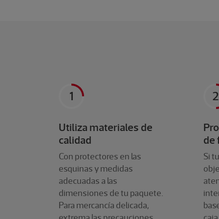
Utiliza materiales de
Pro
calidad
de 
Con protectores en las
Si t
esquinas y medidas
obje
adecuadas a las
aten
dimensiones de tu paquete.
inte
Para mercancía delicada,
base
extrema las precauciones
caja