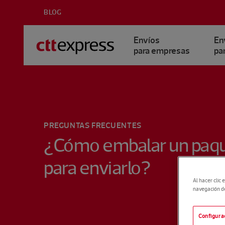
BLOG
Envíos
En
para empresas
par
PREGUNTAS FRECUENTES
¿Cómo embalar un paq
para enviarlo?
Al hacer clic 
navegación del
Configura