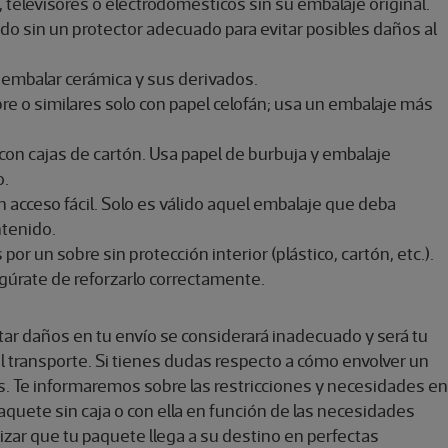
 televisores o electrodomésticos sin su embalaje original.
do sin un protector adecuado para evitar posibles daños al
a embalar cerámica y sus derivados.
e o similares solo con papel celofán; usa un embalaje más
con cajas de cartón. Usa papel de burbuja y embalaje
o.
n acceso fácil. Solo es válido aquel embalaje que deba
ntenido.
or un sobre sin protección interior (plástico, cartón, etc.).
segúrate de reforzarlo correctamente.
tar daños en tu envío se considerará inadecuado y será tu
l transporte. Si tienes dudas respecto a cómo envolver un
s. Te informaremos sobre las restricciones y necesidades en
uete sin caja o con ella en función de las necesidades
tizar que tu paquete llega a su destino en perfectas