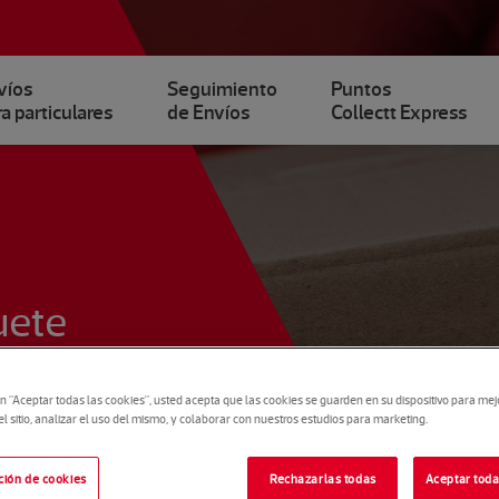
víos
Seguimiento
Puntos
a particulares
de Envíos
Collectt Express
uete
en “Aceptar todas las cookies”, usted acepta que las cookies se guarden en su dispositivo para mej
 sitio, analizar el uso del mismo, y colaborar con nuestros estudios para marketing.
ción de cookies
Rechazarlas todas
Aceptar toda