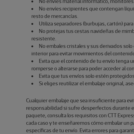
No envíes material informático, monitores,
No envíes recipientes que contengan líqui
resto de mercancías.
Utiliza separadores (burbujas, cartón) par
No protejas tus cestas navideñas de mimbr
resistente.
No embales cristales y sus derivados solo 
interior para evitar movimientos del contenid
Evita que el contenido de tu envío tenga u
romperse o alterarse para poder acceder al co
Evita que tus envíos solo estén protegidos p
Si eliges reutilizar el embalaje original, a
Cualquier embalaje que sea insuficiente para evi
responsabilidad si sufre desperfectos durante e
paquete, consulta los requisitos con CTT Expres
cada caso y te enseñaremos cómo embalar un paq
específicas de tu envío. Evita errores para garan