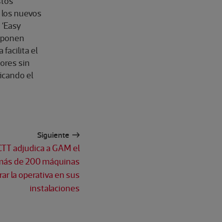
stos
 los nuevos
 ‘Easy
suponen
facilita el
dores sin
ficando el
Siguiente
CTT adjudica a GAM el
 más de 200 máquinas
ar la operativa en sus
instalaciones