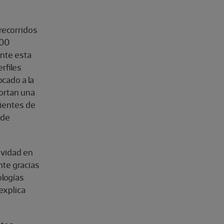
recorridos
000
nte esta
rfiles
cado a la
portan una
lientes de
 de
ividad en
te gracias
ologías
explica