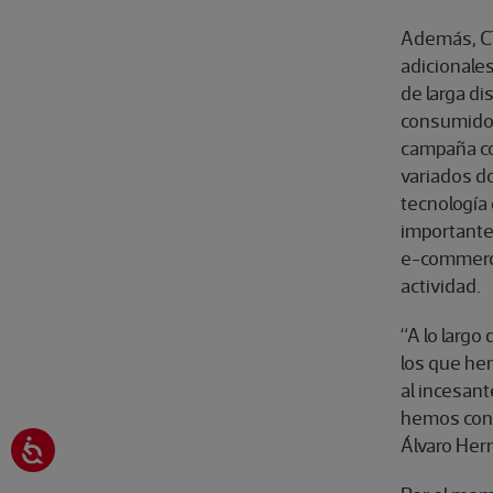
Además, CT
adicionales
de larga di
consumidor
campaña co
variados do
tecnología 
importante 
e-commerce
actividad.
“A lo larg
los que he
al incesant
hemos conse
Álvaro Herr