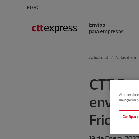
BLOG
Envíos
para empresas
Actualidad
Notas de pr
CTT Expr
Al hacer clic 
envíos 
navegación del
Friday, 
Configura
19 de Enero, 202