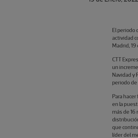
El periodo
actividad c
Madrid, 19
CTT Express
un increme
Navidad y R
periodo de 
Para hacer 
en la pues
más de 16 
distribució
que contin
líder del m