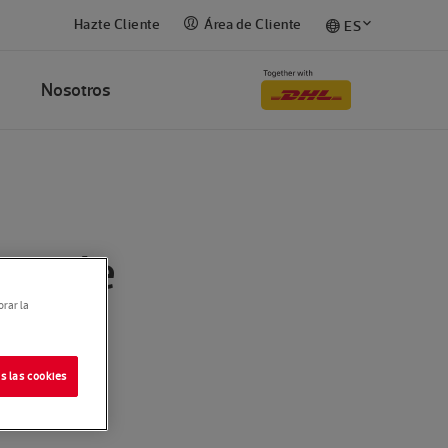
Hazte Cliente
Área de Cliente
ES
Nosotros
nes de
orar la
Black
s las cookies