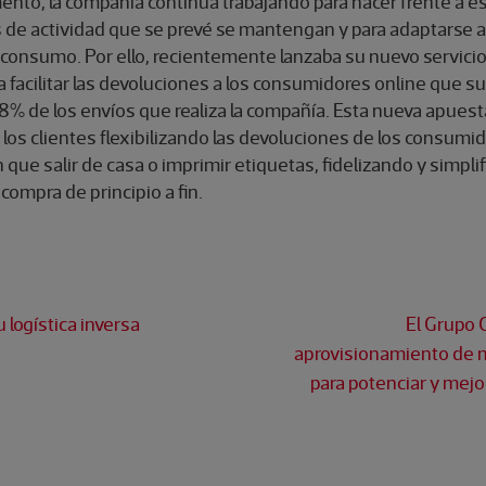
ento, la compañía continúa trabajando para hacer frente a e
de actividad que se prevé se mantengan y para adaptarse a
 consumo. Por ello, recientemente lanzaba su nuevo servicio
a facilitar las devoluciones a los consumidores online que 
% de los envíos que realiza la compañía. Esta nueva apuesta 
e los clientes flexibilizando las devoluciones de los consumi
que salir de casa o imprimir etiquetas, fidelizando y simpli
compra de principio a fin.
 logística inversa
El Grupo 
aprovisionamiento de
para potenciar y mejor