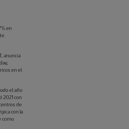
27% en
te.
T, anuncia
day,
ricos en el
todo el año
ó 2021 con
centros de
égica con la
se como