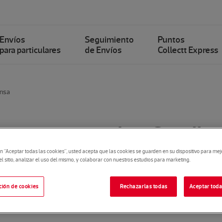
Envíos
Seguimiento
Puntos
para particulares
de Envíos
Collectt Express
ensa
ess supera los 6 millo
en “Aceptar todas las cookies”, usted acepta que las cookies se guarden en su dispositivo para mej
durante la campaña de 
 sitio, analizar el uso del mismo, y colaborar con nuestros estudios para marketing.
Navidad y Rebajas
ción de cookies
Rechazarlas todas
Aceptar toda
2