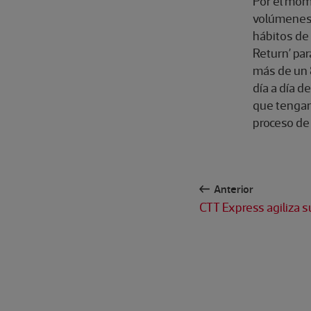
Por el mom
volúmenes 
hábitos de
Return’ par
más de un 8
día a día d
que tengan 
proceso de 
Anterior
CTT Express agiliza su