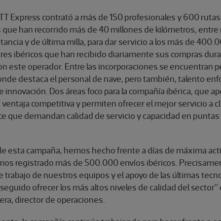
T Express contrató a más de 150 profesionales y 600 rutas
 que han recorrido más de 40 millones de kilómetros, entre 
stancia y de última milla, para dar servicio a los más de 400.
es ibéricos que han recibido diariamente sus compras dura
n este operador. Entre las incorporaciones se encuentran pe
nde destaca el personal de nave, pero también, talento enfo
e innovación. Dos áreas foco para la compañía ibérica, que a
ventaja competitiva y permiten ofrecer el mejor servicio a c
 que demandan calidad de servicio y capacidad en puntas
o de esta campaña, hemos hecho frente a días de máxima act
mos registrado más de 500.000 envíos ibéricos. Precisamen
e trabajo de nuestros equipos y el apoyo de las últimas tecn
guido ofrecer los más altos niveles de calidad del sector” 
era, director de operaciones.