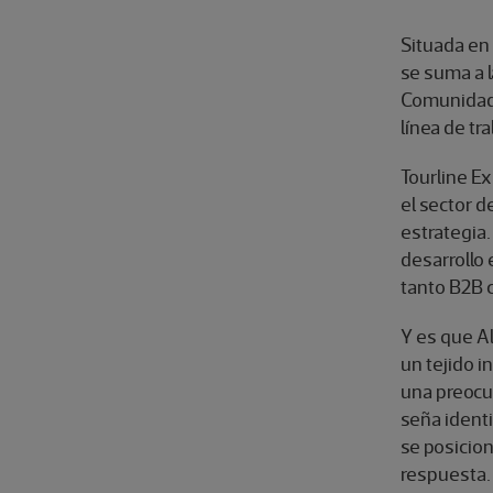
Situada en 
se suma a la
Comunidad V
línea de tr
Tourline E
el sector 
estrategia.
desarrollo 
tanto B2B
Y es que Al
un tejido 
una preocup
seña identi
se posicion
respuesta.