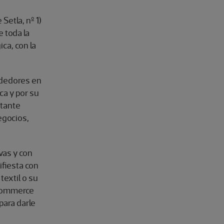
Setla, nº 1)
e toda la
ca, con la
ndedores en
ca y por su
rtante
egocios,
vas y con
fiesta con
textil o su
E-commerce
para darle