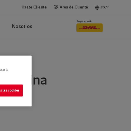
Hazte Cliente
Área de Cliente
ES
Nosotros
orar la
a oficina
s las cookies