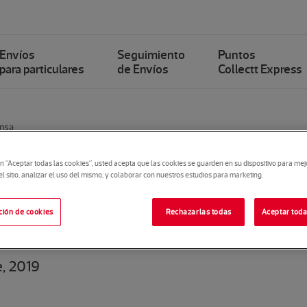
Envíos
Seguimiento
Puntos
para particulares
de Envíos
Collectt Express
ensa
en “Aceptar todas las cookies”, usted acepta que las cookies se guarden en su dispositivo para mej
 Express inaugura nuev
 sitio, analizar el uso del mismo, y colaborar con nuestros estudios para marketing.
a
ción de cookies
Rechazarlas todas
Aceptar toda
, 2019