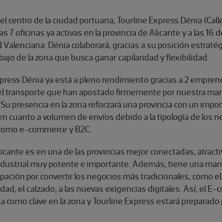
el centro de la ciudad portuaria, Tourline Express Dénia (Calle 
s 7 oficinas ya activas en la provincia de Alicante y a las 16 d
alenciana. Dénia colaborará, gracias a su posición estratégi
abajo de la zona que busca ganar capilaridad y flexibilidad.
xpress Dénia ya está a pleno rendimiento gracias a 2 empre
del transporte que han apostado firmemente por nuestra mar
 Su presencia en la zona reforzará una provincia con un impo
en cuanto a volumen de envíos debido a la tipología de los n
 como e-commerce y B2C.
icante es en una de las provincias mejor conectadas, atracti
industrial muy potente e importante. Además, tiene una mani
ación por convertir los negocios más tradicionales, como el 
dad, el calzado, a las nuevas exigencias digitales. Así, el 
a como clave en la zona y Tourline Express estará preparado 