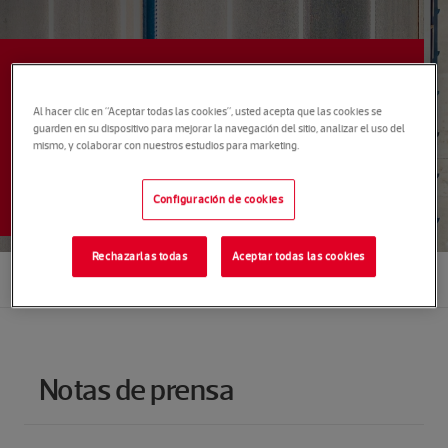
PRENSA
Toda la información de CTT
Al hacer clic en “Aceptar todas las cookies”, usted acepta que las cookies se
guarden en su dispositivo para mejorar la navegación del sitio, analizar el uso del
Express para que no te
mismo, y colaborar con nuestros estudios para marketing.
pierdas nada
Configuración de cookies
Rechazarlas todas
Aceptar todas las cookies
Zona de prensa
Menu
Notas de prensa